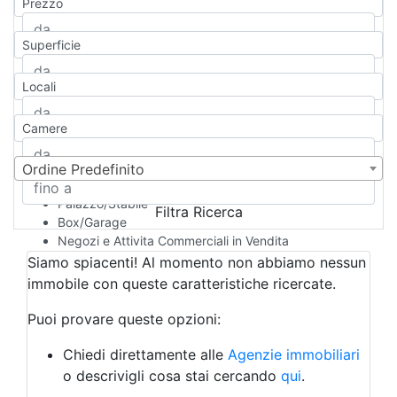
Prezzo
Appartamento
Casa indipendente
Superficie
Casa Semi-indipendente
Attico/Mansarda
Locali
Villa
Villetta a schiera
Camere
Rustico/Casale
Loft/Open space
Camera d'Albergo
Ordine Predefinito
Multiproprietà
Palazzo/Stabile
Filtra Ricerca
Box/Garage
Negozi e Attivita Commerciali in Vendita
Qualsiasi
Siamo spiacenti! Al momento non abbiamo nessun
Attività/Licenza Commerciale
immobile con queste caratteristiche ricercate.
Azienda Agricola
Bar/Ristorante
Puoi provare queste opzioni:
Bed & Breakfast
Albergo
Chiedi direttamente alle
Agenzie immobiliari
Laboratorio Artigianale
o descrivigli cosa stai cercando
qui
.
Negozio/locale commerciale