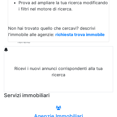
Prova ad ampliare la tua ricerca modificando
Agriturismo
i filtri nel motore di ricerca.
Magazzini
Capannoni
Uffici
Terreni in Vendita
Non hai trovato quello che cercavi?
descrivi
Qualsiasi
l'immobile alle agenzie:
richiesta trova immobile
Terreno edificabile
Terreno
Ricevi i nuovi annunci corrispondenti alla tua
ricerca
Attiva Email-Alert
Servizi immobiliari
Agenzie Immobiliari