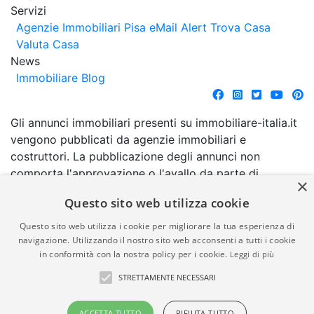
Servizi
Agenzie Immobiliari Pisa
eMail Alert
Trova Casa
Valuta Casa
News
Immobiliare Blog
Gli annunci immobiliari presenti su immobiliare-italia.it
vengono pubblicati da agenzie immobiliari e
costruttori. La pubblicazione degli annunci non
comporta l'approvazione o l'avallo da parte di
×
immobiliare-italia.it nè implica alcuna forma di
Questo sito web utilizza cookie
garanzia da parte di quest'ultima. immobiliare-italia.it
quindi non è responsabile della veridicità, della
Questo sito web utilizza i cookie per migliorare la tua esperienza di
correttezza, della completezza, della normativa in
navigazione. Utilizzando il nostro sito web acconsenti a tutti i cookie
in conformità con la nostra policy per i cookie.
Leggi di più
materia di privacy e/o di alcun altro aspetto dei
suddetti annunci.
STRETTAMENTE NECESSARI
© Copyright 2007 - 2026
Powered by
ACCETTA TUTTO
RIFIUTA TUTTO