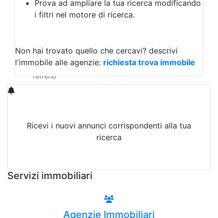
Prova ad ampliare la tua ricerca modificando
Agriturismo
i filtri nel motore di ricerca.
Magazzini
Capannoni
Uffici
Terreni in Vendita
Non hai trovato quello che cercavi?
descrivi
Qualsiasi
l'immobile alle agenzie:
richiesta trova immobile
Terreno edificabile
Terreno
Ricevi i nuovi annunci corrispondenti alla tua
ricerca
Attiva Email-Alert
Servizi immobiliari
Agenzie Immobiliari