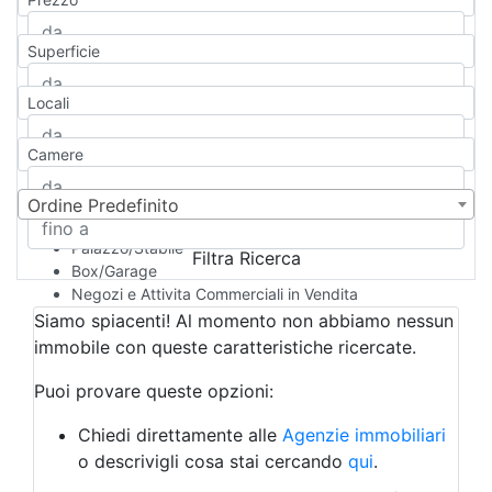
Appartamento
Casa indipendente
Superficie
Casa Semi-indipendente
Attico/Mansarda
Locali
Villa
Villetta a schiera
Camere
Rustico/Casale
Loft/Open space
Camera d'Albergo
Ordine Predefinito
Multiproprietà
Palazzo/Stabile
Filtra Ricerca
Box/Garage
Negozi e Attivita Commerciali in Vendita
Qualsiasi
Siamo spiacenti! Al momento non abbiamo nessun
Attività/Licenza Commerciale
immobile con queste caratteristiche ricercate.
Azienda Agricola
Bar/Ristorante
Puoi provare queste opzioni:
Bed & Breakfast
Albergo
Chiedi direttamente alle
Agenzie immobiliari
Laboratorio Artigianale
o descrivigli cosa stai cercando
qui
.
Negozio/locale commerciale