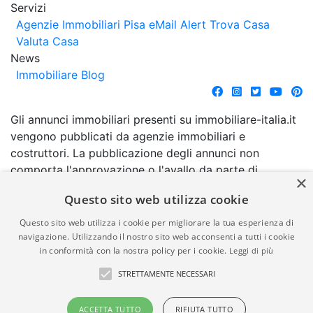
Servizi
Agenzie Immobiliari Pisa
eMail Alert
Trova Casa
Valuta Casa
News
Immobiliare Blog
Gli annunci immobiliari presenti su immobiliare-italia.it
vengono pubblicati da agenzie immobiliari e
costruttori. La pubblicazione degli annunci non
comporta l'approvazione o l'avallo da parte di
×
immobiliare-italia.it nè implica alcuna forma di
Questo sito web utilizza cookie
garanzia da parte di quest'ultima. immobiliare-italia.it
quindi non è responsabile della veridicità, della
Questo sito web utilizza i cookie per migliorare la tua esperienza di
correttezza, della completezza, della normativa in
navigazione. Utilizzando il nostro sito web acconsenti a tutti i cookie
in conformità con la nostra policy per i cookie.
Leggi di più
materia di privacy e/o di alcun altro aspetto dei
suddetti annunci.
STRETTAMENTE NECESSARI
© Copyright 2007 - 2026
Powered by
ACCETTA TUTTO
RIFIUTA TUTTO