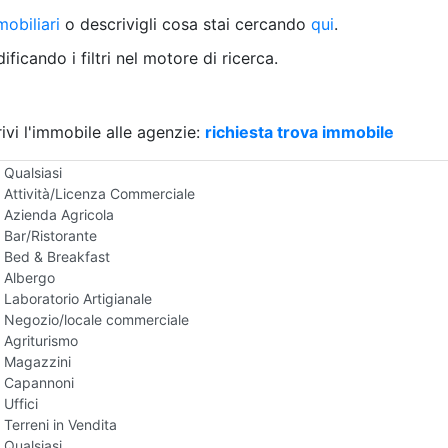
Villetta a schiera
obiliari
o descrivigli cosa stai cercando
qui
.
Rustico/Casale
Loft/Open space
ficando i filtri nel motore di ricerca.
Camera d'Albergo
Multiproprietà
Palazzo/Stabile
ivi l'immobile alle agenzie:
Box/Garage
richiesta trova immobile
Negozi e Attivita Commerciali in Vendita
Qualsiasi
Attività/Licenza Commerciale
Azienda Agricola
Bar/Ristorante
Bed & Breakfast
Albergo
Laboratorio Artigianale
Negozio/locale commerciale
Agriturismo
Magazzini
Capannoni
Uffici
Terreni in Vendita
Qualsiasi