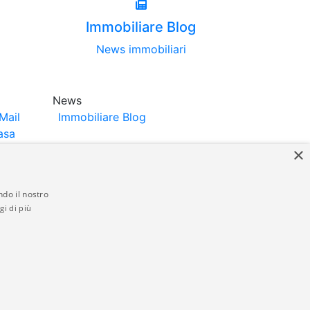
Immobiliare Blog
News immobiliari
News
Mail
Immobiliare Blog
asa
×
ndo il nostro
gi di più
struttori. La pubblicazione degli annunci
anzia da parte di quest'ultima. immobiliare-
 in materia di privacy e/o di alcun altro
ed by
Gestionale Immobiliare GestionaleRe.it