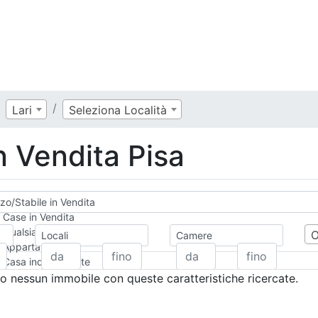
Lari
Seleziona Località
n Vendita Pisa
zo/Stabile in Vendita
Case in Vendita
Qualsiasi
Locali
Camere
Appartamento
Casa indipendente
Casa Semi-indipendente
 nessun immobile con queste caratteristiche ricercate.
Attico/Mansarda
Villa