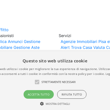
sionisti
Servizi
lica Annunci
Gestione
Agenzie Immobiliari Pisa
e
biliare
Gestione Aste
Alert
Trova Casa
Valuta C
iliari
Portali Partner
rtazione
Importazione
Questo sito web utilizza cookie
nci da Sito Web
web utilizza i cookie per migliorare la tua esperienza di navigazione. Utilizza
 acconsenti a tutti i cookie in conformità con la nostra policy per i cookie.
Leg
are-italia.it vengono pubblicati da agenzie immobiliari e co
STRETTAMENTE NECESSARI
rte di immobiliare-italia.it nè implica alcuna forma di gar
idicità, della correttezza, della completezza, della normativa
ACCETTA TUTTO
RIFIUTA TUTTO
MOSTRA DETTAGLI
a.it - Part. IVA 00587600453
Power