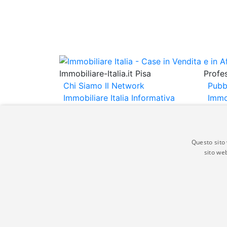
Immobiliare-Italia.it Pisa
Profes
Chi Siamo
Il Network
Pubb
Immobiliare Italia
Informativa
Immo
Privacy
Informativa Cookie
Immob
Contatti
Espo
Annu
Questo sito 
sito web
Gli annunci immobiliari presenti su immobili
non comporta l'approvazione o l'avallo da pa
italia.it quindi non è responsabile della ver
aspetto dei suddetti annunci.
© Copyright 2007 - 2026 Immobiliare-Itali