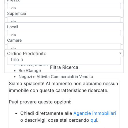
Appartamento
Casa indipendente
Superficie
Casa Semi-indipendente
Attico/Mansarda
Locali
Villa
Villetta a schiera
Camere
Rustico/Casale
Loft/Open space
Camera d'Albergo
Ordine Predefinito
Multiproprietà
Palazzo/Stabile
Filtra Ricerca
Box/Garage
Negozi e Attivita Commerciali in Vendita
Qualsiasi
Siamo spiacenti! Al momento non abbiamo nessun
Attività/Licenza Commerciale
immobile con queste caratteristiche ricercate.
Azienda Agricola
Bar/Ristorante
Puoi provare queste opzioni:
Bed & Breakfast
Albergo
Chiedi direttamente alle
Agenzie immobiliari
Laboratorio Artigianale
o descrivigli cosa stai cercando
qui
.
Negozio/locale commerciale