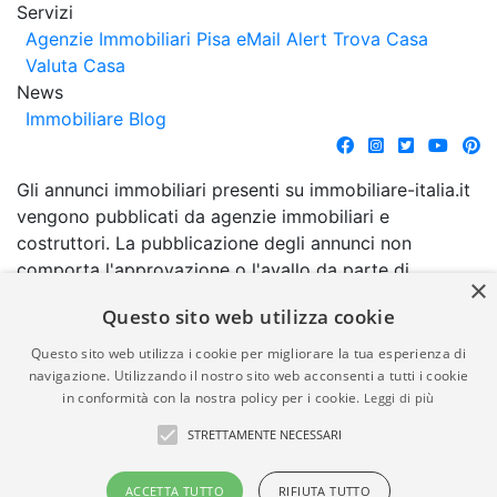
Servizi
Agenzie Immobiliari Pisa
eMail Alert
Trova Casa
Valuta Casa
News
Immobiliare Blog
Gli annunci immobiliari presenti su immobiliare-italia.it
vengono pubblicati da agenzie immobiliari e
costruttori. La pubblicazione degli annunci non
comporta l'approvazione o l'avallo da parte di
×
immobiliare-italia.it nè implica alcuna forma di
Questo sito web utilizza cookie
garanzia da parte di quest'ultima. immobiliare-italia.it
quindi non è responsabile della veridicità, della
Questo sito web utilizza i cookie per migliorare la tua esperienza di
correttezza, della completezza, della normativa in
navigazione. Utilizzando il nostro sito web acconsenti a tutti i cookie
in conformità con la nostra policy per i cookie.
Leggi di più
materia di privacy e/o di alcun altro aspetto dei
suddetti annunci.
STRETTAMENTE NECESSARI
© Copyright 2007 - 2026
Powered by
ACCETTA TUTTO
RIFIUTA TUTTO