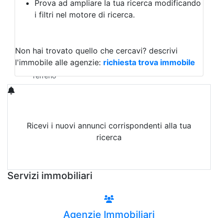
Prova ad ampliare la tua ricerca modificando
Agriturismo
i filtri nel motore di ricerca.
Magazzini
Capannoni
Uffici
Terreni in Vendita
Non hai trovato quello che cercavi?
descrivi
Qualsiasi
l'immobile alle agenzie:
richiesta trova immobile
Terreno edificabile
Terreno
Ricevi i nuovi annunci corrispondenti alla tua
ricerca
Attiva Email-Alert
Servizi immobiliari
Agenzie Immobiliari