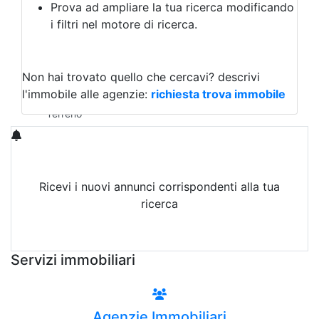
Prova ad ampliare la tua ricerca modificando
Agriturismo
i filtri nel motore di ricerca.
Magazzini
Capannoni
Uffici
Terreni in Vendita
Non hai trovato quello che cercavi?
descrivi
Qualsiasi
l'immobile alle agenzie:
richiesta trova immobile
Terreno edificabile
Terreno
Ricevi i nuovi annunci corrispondenti alla tua
ricerca
Attiva Email-Alert
Servizi immobiliari
Agenzie Immobiliari