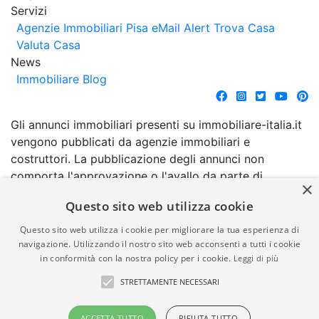
Servizi
Agenzie Immobiliari Pisa
eMail Alert
Trova Casa
Valuta Casa
News
Immobiliare Blog
Gli annunci immobiliari presenti su immobiliare-italia.it
vengono pubblicati da agenzie immobiliari e
costruttori. La pubblicazione degli annunci non
comporta l'approvazione o l'avallo da parte di
×
immobiliare-italia.it nè implica alcuna forma di
Questo sito web utilizza cookie
garanzia da parte di quest'ultima. immobiliare-italia.it
quindi non è responsabile della veridicità, della
Questo sito web utilizza i cookie per migliorare la tua esperienza di
correttezza, della completezza, della normativa in
navigazione. Utilizzando il nostro sito web acconsenti a tutti i cookie
in conformità con la nostra policy per i cookie.
Leggi di più
materia di privacy e/o di alcun altro aspetto dei
suddetti annunci.
STRETTAMENTE NECESSARI
© Copyright 2007 - 2026
Powered by
ACCETTA TUTTO
RIFIUTA TUTTO