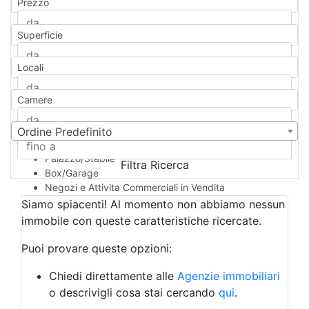
Prezzo
Appartamento
Casa indipendente
Superficie
Casa Semi-indipendente
Attico/Mansarda
Locali
Villa
Villetta a schiera
Camere
Rustico/Casale
Loft/Open space
Camera d'Albergo
Ordine Predefinito
Multiproprietà
Palazzo/Stabile
Filtra Ricerca
Box/Garage
Negozi e Attivita Commerciali in Vendita
Qualsiasi
Siamo spiacenti! Al momento non abbiamo nessun
Attività/Licenza Commerciale
immobile con queste caratteristiche ricercate.
Azienda Agricola
Bar/Ristorante
Puoi provare queste opzioni:
Bed & Breakfast
Albergo
Chiedi direttamente alle
Agenzie immobiliari
Laboratorio Artigianale
o descrivigli cosa stai cercando
qui
.
Negozio/locale commerciale