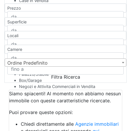
Case in Vendita
Qualsiasi
Prezzo
Appartamento
Casa indipendente
Superficie
Casa Semi-indipendente
Attico/Mansarda
Locali
Villa
Villetta a schiera
Camere
Rustico/Casale
Loft/Open space
Camera d'Albergo
Ordine Predefinito
Multiproprietà
Palazzo/Stabile
Filtra Ricerca
Box/Garage
Negozi e Attivita Commerciali in Vendita
Qualsiasi
Siamo spiacenti! Al momento non abbiamo nessun
Attività/Licenza Commerciale
immobile con queste caratteristiche ricercate.
Azienda Agricola
Bar/Ristorante
Puoi provare queste opzioni:
Bed & Breakfast
Albergo
Chiedi direttamente alle
Agenzie immobiliari
Laboratorio Artigianale