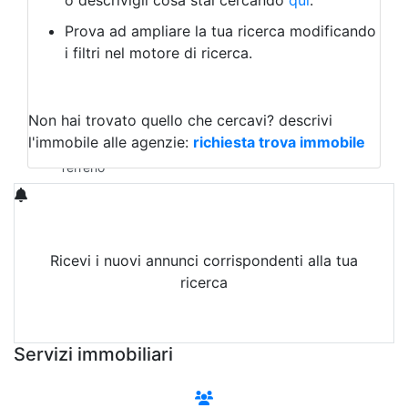
o descrivigli cosa stai cercando
qui
.
Negozio/locale commerciale
Prova ad ampliare la tua ricerca modificando
Agriturismo
i filtri nel motore di ricerca.
Magazzini
Capannoni
Uffici
Terreni in Vendita
Non hai trovato quello che cercavi?
descrivi
Qualsiasi
l'immobile alle agenzie:
richiesta trova immobile
Terreno edificabile
Terreno
Ricevi i nuovi annunci corrispondenti alla tua
ricerca
Attiva Email-Alert
Servizi immobiliari