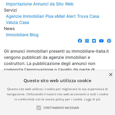
Importazione Annunci da Sito Web
Servizi
Agenzie Immobiliari Pisa
eMail Alert
Trova Casa
Valuta Casa
News
Immobiliare Blog
Gli annunci immobiliari presenti su immobiliare-italia.it
vengono pubblicati da agenzie immobiliari e
costruttori. La pubblicazione degli annunci non
comporta l'approvazione o l'avallo da parte di
×
immobiliare-italia.it nè implica alcuna forma di
Questo sito web utilizza cookie
garanzia da parte di quest'ultima. immobiliare-italia.it
quindi non è responsabile della veridicità, della
Questo sito web utilizza i cookie per migliorare la tua esperienza di
correttezza, della completezza, della normativa in
navigazione. Utilizzando il nostro sito web acconsenti a tutti i cookie
in conformità con la nostra policy per i cookie.
Leggi di più
materia di privacy e/o di alcun altro aspetto dei
suddetti annunci.
STRETTAMENTE NECESSARI