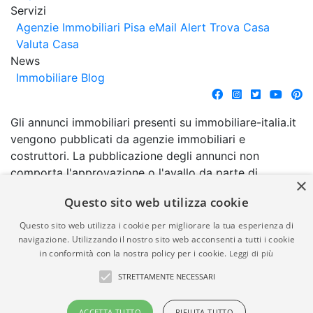
Servizi
Agenzie Immobiliari Pisa
eMail Alert
Trova Casa
Valuta Casa
News
Immobiliare Blog
Gli annunci immobiliari presenti su immobiliare-italia.it
vengono pubblicati da agenzie immobiliari e
costruttori. La pubblicazione degli annunci non
comporta l'approvazione o l'avallo da parte di
×
immobiliare-italia.it nè implica alcuna forma di
Questo sito web utilizza cookie
garanzia da parte di quest'ultima. immobiliare-italia.it
quindi non è responsabile della veridicità, della
Questo sito web utilizza i cookie per migliorare la tua esperienza di
correttezza, della completezza, della normativa in
navigazione. Utilizzando il nostro sito web acconsenti a tutti i cookie
in conformità con la nostra policy per i cookie.
Leggi di più
materia di privacy e/o di alcun altro aspetto dei
suddetti annunci.
STRETTAMENTE NECESSARI
© Copyright 2007 - 2026
Powered by
ACCETTA TUTTO
RIFIUTA TUTTO