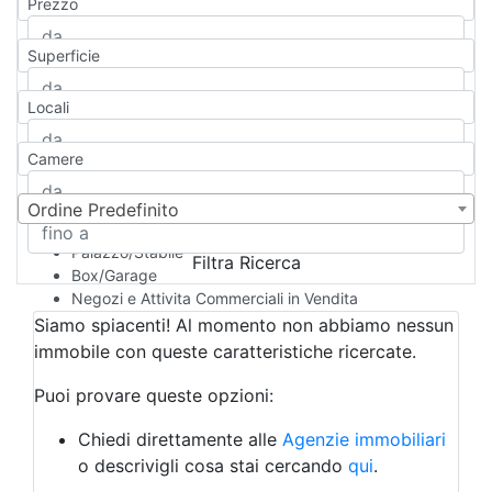
Prezzo
Appartamento
Casa indipendente
Superficie
Casa Semi-indipendente
Attico/Mansarda
Locali
Villa
Villetta a schiera
Camere
Rustico/Casale
Loft/Open space
Camera d'Albergo
Ordine Predefinito
Multiproprietà
Palazzo/Stabile
Filtra Ricerca
Box/Garage
Negozi e Attivita Commerciali in Vendita
Qualsiasi
Siamo spiacenti! Al momento non abbiamo nessun
Attività/Licenza Commerciale
immobile con queste caratteristiche ricercate.
Azienda Agricola
Bar/Ristorante
Puoi provare queste opzioni:
Bed & Breakfast
Albergo
Chiedi direttamente alle
Agenzie immobiliari
Laboratorio Artigianale
o descrivigli cosa stai cercando
qui
.
Negozio/locale commerciale