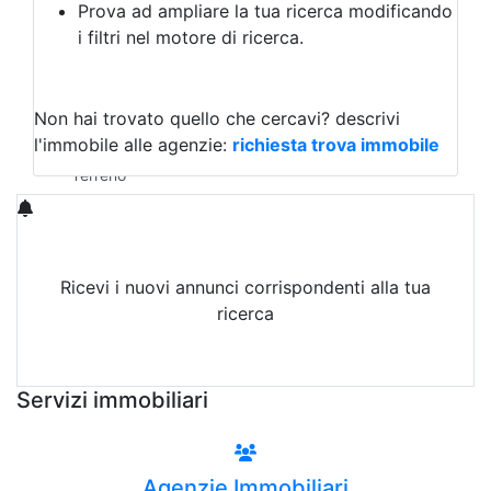
Prova ad ampliare la tua ricerca modificando
Agriturismo
i filtri nel motore di ricerca.
Magazzini
Capannoni
Uffici
Terreni in Vendita
Non hai trovato quello che cercavi?
descrivi
Qualsiasi
l'immobile alle agenzie:
richiesta trova immobile
Terreno edificabile
Terreno
Ricevi i nuovi annunci corrispondenti alla tua
ricerca
Attiva Email-Alert
Servizi immobiliari
Agenzie Immobiliari