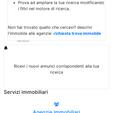
Prova ad ampliare la tua ricerca modificando
Agriturismo
i filtri nel motore di ricerca.
Magazzini
Capannoni
Uffici
Terreni in Vendita
Non hai trovato quello che cercavi?
descrivi
Qualsiasi
l'immobile alle agenzie:
richiesta trova immobile
Terreno edificabile
Terreno
Ricevi i nuovi annunci corrispondenti alla tua
ricerca
Attiva Email-Alert
Servizi immobiliari
Agenzie Immobiliari