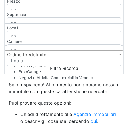
Prezzo
Appartamento
Casa indipendente
Superficie
Casa Semi-indipendente
Attico/Mansarda
Locali
Villa
Villetta a schiera
Camere
Rustico/Casale
Loft/Open space
Camera d'Albergo
Ordine Predefinito
Multiproprietà
Palazzo/Stabile
Filtra Ricerca
Box/Garage
Negozi e Attivita Commerciali in Vendita
Qualsiasi
Siamo spiacenti! Al momento non abbiamo nessun
Attività/Licenza Commerciale
immobile con queste caratteristiche ricercate.
Azienda Agricola
Bar/Ristorante
Puoi provare queste opzioni:
Bed & Breakfast
Albergo
Chiedi direttamente alle
Agenzie immobiliari
Laboratorio Artigianale
o descrivigli cosa stai cercando
qui
.
Negozio/locale commerciale