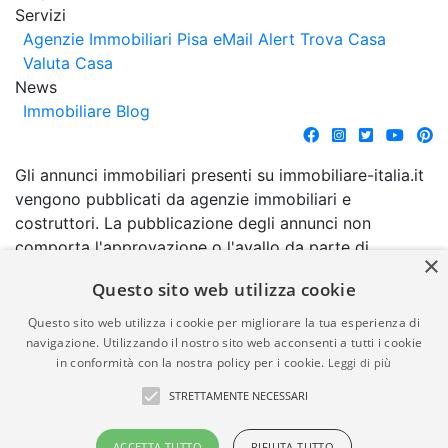
Servizi
Agenzie Immobiliari Pisa
eMail Alert
Trova Casa
Valuta Casa
News
Immobiliare Blog
Gli annunci immobiliari presenti su immobiliare-italia.it
vengono pubblicati da agenzie immobiliari e
costruttori. La pubblicazione degli annunci non
comporta l'approvazione o l'avallo da parte di
×
immobiliare-italia.it nè implica alcuna forma di
Questo sito web utilizza cookie
garanzia da parte di quest'ultima. immobiliare-italia.it
quindi non è responsabile della veridicità, della
Questo sito web utilizza i cookie per migliorare la tua esperienza di
correttezza, della completezza, della normativa in
navigazione. Utilizzando il nostro sito web acconsenti a tutti i cookie
in conformità con la nostra policy per i cookie.
Leggi di più
materia di privacy e/o di alcun altro aspetto dei
suddetti annunci.
STRETTAMENTE NECESSARI
© Copyright 2007 - 2026
Powered by
ACCETTA TUTTO
RIFIUTA TUTTO