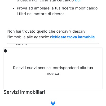
o descrivigli cosa stai cercando
qui
.
Negozio/locale commerciale
Prova ad ampliare la tua ricerca modificando
Agriturismo
i filtri nel motore di ricerca.
Magazzini
Capannoni
Uffici
Terreni in Vendita
Non hai trovato quello che cercavi?
descrivi
Qualsiasi
l'immobile alle agenzie:
richiesta trova immobile
Terreno edificabile
Terreno
Ricevi i nuovi annunci corrispondenti alla tua
ricerca
Attiva Email-Alert
Servizi immobiliari