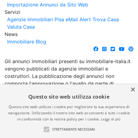
Importazione Annunci da Sito Web
Servizi
Agenzie Immobiliari Pisa
eMail Alert
Trova Casa
Valuta Casa
News
Immobiliare Blog
Gli annunci immobiliari presenti su immobiliare-italia.it
vengono pubblicati da agenzie immobiliari e
costruttori. La pubblicazione degli annunci non
comporta l'approvazione o l'avallo da parte di
×
immobiliare-italia.it nè implica alcuna forma di
Questo sito web utilizza cookie
garanzia da parte di quest'ultima. immobiliare-italia.it
quindi non è responsabile della veridicità, della
Questo sito web utilizza i cookie per migliorare la tua esperienza di
correttezza, della completezza, della normativa in
navigazione. Utilizzando il nostro sito web acconsenti a tutti i cookie
in conformità con la nostra policy per i cookie.
Leggi di più
materia di privacy e/o di alcun altro aspetto dei
suddetti annunci.
STRETTAMENTE NECESSARI