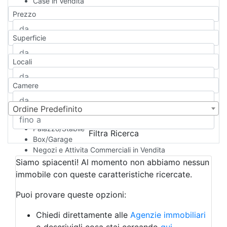
Case in Vendita
Qualsiasi
Prezzo
Appartamento
Casa indipendente
Superficie
Casa Semi-indipendente
Attico/Mansarda
Locali
Villa
Villetta a schiera
Camere
Rustico/Casale
Loft/Open space
Camera d'Albergo
Ordine Predefinito
Multiproprietà
Palazzo/Stabile
Filtra Ricerca
Box/Garage
Negozi e Attivita Commerciali in Vendita
Qualsiasi
Siamo spiacenti! Al momento non abbiamo nessun
Attività/Licenza Commerciale
immobile con queste caratteristiche ricercate.
Azienda Agricola
Bar/Ristorante
Puoi provare queste opzioni:
Bed & Breakfast
Albergo
Chiedi direttamente alle
Agenzie immobiliari
Laboratorio Artigianale