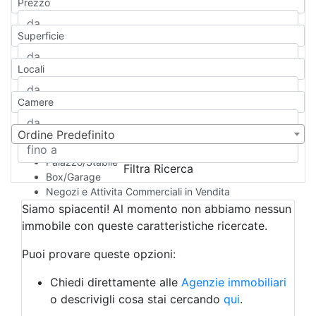
Prezzo
Appartamento
Casa indipendente
Superficie
Casa Semi-indipendente
Attico/Mansarda
Locali
Villa
Villetta a schiera
Camere
Rustico/Casale
Loft/Open space
Camera d'Albergo
Ordine Predefinito
Multiproprietà
Palazzo/Stabile
Filtra Ricerca
Box/Garage
Negozi e Attivita Commerciali in Vendita
Qualsiasi
Siamo spiacenti! Al momento non abbiamo nessun
Attività/Licenza Commerciale
immobile con queste caratteristiche ricercate.
Azienda Agricola
Bar/Ristorante
Puoi provare queste opzioni:
Bed & Breakfast
Albergo
Chiedi direttamente alle
Agenzie immobiliari
Laboratorio Artigianale
o descrivigli cosa stai cercando
qui
.
Negozio/locale commerciale