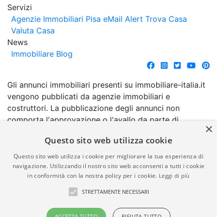
Servizi
Agenzie Immobiliari Pisa
eMail Alert
Trova Casa
Valuta Casa
News
Immobiliare Blog
Gli annunci immobiliari presenti su immobiliare-italia.it
vengono pubblicati da agenzie immobiliari e
costruttori. La pubblicazione degli annunci non
comporta l'approvazione o l'avallo da parte di
×
immobiliare-italia.it nè implica alcuna forma di
Questo sito web utilizza cookie
garanzia da parte di quest'ultima. immobiliare-italia.it
quindi non è responsabile della veridicità, della
Questo sito web utilizza i cookie per migliorare la tua esperienza di
correttezza, della completezza, della normativa in
navigazione. Utilizzando il nostro sito web acconsenti a tutti i cookie
in conformità con la nostra policy per i cookie.
Leggi di più
materia di privacy e/o di alcun altro aspetto dei
suddetti annunci.
STRETTAMENTE NECESSARI
© Copyright 2007 - 2026
Powered by
ACCETTA TUTTO
RIFIUTA TUTTO