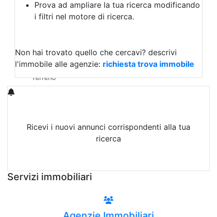
Prova ad ampliare la tua ricerca modificando
Agriturismo
i filtri nel motore di ricerca.
Magazzini
Capannoni
Uffici
Terreni in Vendita
Non hai trovato quello che cercavi?
descrivi
Qualsiasi
l'immobile alle agenzie:
richiesta trova immobile
Terreno edificabile
Terreno
Ricevi i nuovi annunci corrispondenti alla tua
ricerca
Attiva Email-Alert
Servizi immobiliari
Agenzie Immobiliari