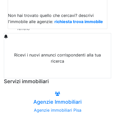
Capannoni
Uffici
Terreni in Vendita
Non hai trovato quello che cercavi?
descrivi
Qualsiasi
l'immobile alle agenzie:
richiesta trova immobile
Terreno edificabile
Terreno
Ricevi i nuovi annunci corrispondenti alla tua
ricerca
Attiva Email-Alert
Servizi immobiliari
Agenzie Immobiliari
Agenzie immobiliari Pisa