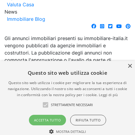
Valuta Casa
News
Immobiliare Blog
Gli annunci immobiliari presenti su immobiliare-italia.it
vengono pubblicati da agenzie immobiliari e
costruttori. La pubblicazione degli annunci non
comporta l'approvazione o l'avallo da parte di
×
immobiliare-italia.it nè implica alcuna forma di
Questo sito web utilizza cookie
garanzia da parte di quest'ultima. immobiliare-italia.it
quindi non è responsabile della veridicità, della
Questo sito web utilizza i cookie per migliorare la tua esperienza di
correttezza, della completezza, della normativa in
navigazione. Utilizzando il nostro sito web acconsenti a tutti i cookie
in conformità con la nostra policy per i cookie.
Leggi di più
materia di privacy e/o di alcun altro aspetto dei
suddetti annunci.
STRETTAMENTE NECESSARI
© Copyright 2007 - 2026
Powered by
ACCETTA TUTTO
RIFIUTA TUTTO
Immobiliare-Italia.it - Part. IVA
Gestionale Immobiliare
00587600453
GestionaleRe.it
MOSTRA DETTAGLI