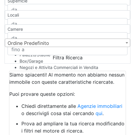
Superficie
Casa Semi-indipendente
Attico/Mansarda
Locali
Villa
Villetta a schiera
Camere
Rustico/Casale
Loft/Open space
Camera d'Albergo
Ordine Predefinito
Multiproprietà
Palazzo/Stabile
Filtra Ricerca
Box/Garage
Negozi e Attivita Commerciali in Vendita
Qualsiasi
Siamo spiacenti! Al momento non abbiamo nessun
Attività/Licenza Commerciale
immobile con queste caratteristiche ricercate.
Azienda Agricola
Bar/Ristorante
Puoi provare queste opzioni:
Bed & Breakfast
Albergo
Chiedi direttamente alle
Agenzie immobiliari
Laboratorio Artigianale
o descrivigli cosa stai cercando
qui
.
Negozio/locale commerciale
Prova ad ampliare la tua ricerca modificando
Agriturismo
i filtri nel motore di ricerca.
Magazzini