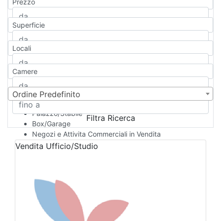
Prezzo
Appartamento
Casa indipendente
Superficie
Casa Semi-indipendente
Attico/Mansarda
Locali
Villa
Villetta a schiera
Camere
Rustico/Casale
Loft/Open space
Camera d'Albergo
Ordine Predefinito
Multiproprietà
Palazzo/Stabile
Filtra Ricerca
Box/Garage
Negozi e Attivita Commerciali in Vendita
Qualsiasi
Vendita
Ufficio/Studio
Attività/Licenza Commerciale
Azienda Agricola
Bar/Ristorante
Bed & Breakfast
Albergo
Laboratorio Artigianale
Negozio/locale commerciale