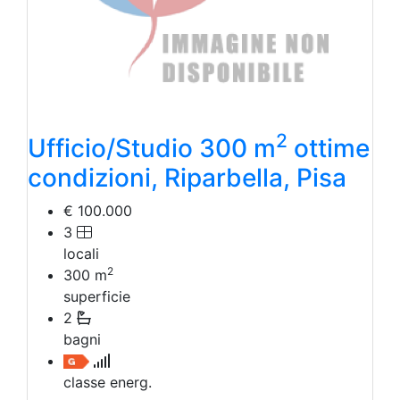
Agriturismo
Magazzini
Capannoni
Uffici
Terreni in Vendita
Qualsiasi
Terreno edificabile
2
Ufficio/Studio 300 m
ottime
Terreno
condizioni, Riparbella, Pisa
€ 100.000
3
locali
2
300
m
superficie
2
bagni
classe energ.