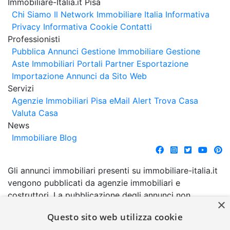
Immobiliare-Italia.it Pisa
Chi Siamo
Il Network Immobiliare Italia
Informativa
Privacy
Informativa Cookie
Contatti
Professionisti
Pubblica Annunci
Gestione Immobiliare
Gestione
Aste Immobiliari
Portali Partner Esportazione
Importazione Annunci da Sito Web
Servizi
Agenzie Immobiliari Pisa
eMail Alert
Trova Casa
Valuta Casa
News
Immobiliare Blog
Gli annunci immobiliari presenti su immobiliare-italia.it
vengono pubblicati da agenzie immobiliari e
costruttori. La pubblicazione degli annunci non
×
comporta l'approvazione o l'avallo da parte di
Questo sito web utilizza cookie
immobiliare-italia.it nè implica alcuna forma di