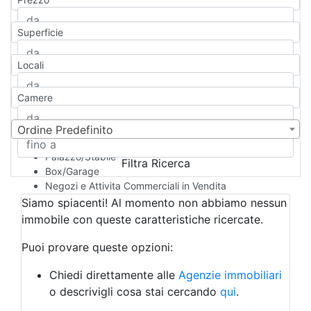
Appartamento
Casa indipendente
Superficie
Casa Semi-indipendente
Attico/Mansarda
Locali
Villa
Villetta a schiera
Camere
Rustico/Casale
Loft/Open space
Camera d'Albergo
Ordine Predefinito
Multiproprietà
Palazzo/Stabile
Filtra Ricerca
Box/Garage
Negozi e Attivita Commerciali in Vendita
Qualsiasi
Siamo spiacenti! Al momento non abbiamo nessun
Attività/Licenza Commerciale
immobile con queste caratteristiche ricercate.
Azienda Agricola
Bar/Ristorante
Puoi provare queste opzioni:
Bed & Breakfast
Albergo
Chiedi direttamente alle
Agenzie immobiliari
Laboratorio Artigianale
o descrivigli cosa stai cercando
qui
.
Negozio/locale commerciale