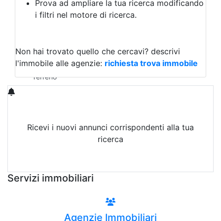
Prova ad ampliare la tua ricerca modificando
Agriturismo
i filtri nel motore di ricerca.
Magazzini
Capannoni
Uffici
Terreni in Vendita
Non hai trovato quello che cercavi?
descrivi
Qualsiasi
l'immobile alle agenzie:
richiesta trova immobile
Terreno edificabile
Terreno
Ricevi i nuovi annunci corrispondenti alla tua
ricerca
Attiva Email-Alert
Servizi immobiliari
Agenzie Immobiliari