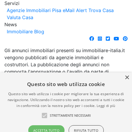
Servizi
Agenzie Immobiliari Pisa
eMail Alert
Trova Casa
Valuta Casa
News
Immobiliare Blog
Gli annunci immobiliari presenti su immobiliare-italia.it
vengono pubblicati da agenzie immobiliari e
costruttori. La pubblicazione degli annunci non
comporta l'approvazione o l'avallo da parte di
×
immobiliare-italia.it nè implica alcuna forma di
Questo sito web utilizza cookie
garanzia da parte di quest'ultima. immobiliare-italia.it
quindi non è responsabile della veridicità, della
Questo sito web utilizza i cookie per migliorare la tua esperienza di
correttezza, della completezza, della normativa in
navigazione. Utilizzando il nostro sito web acconsenti a tutti i cookie
in conformità con la nostra policy per i cookie.
Leggi di più
materia di privacy e/o di alcun altro aspetto dei
suddetti annunci.
STRETTAMENTE NECESSARI
© Copyright 2007 - 2026
Powered by
ACCETTA TUTTO
RIFIUTA TUTTO