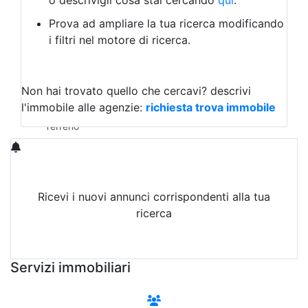
o descrivigli cosa stai cercando
qui
.
Negozio/locale commerciale
Prova ad ampliare la tua ricerca modificando
Agriturismo
i filtri nel motore di ricerca.
Magazzini
Capannoni
Uffici
Terreni in Vendita
Non hai trovato quello che cercavi?
descrivi
Qualsiasi
l'immobile alle agenzie:
richiesta trova immobile
Terreno edificabile
Terreno
Ricevi i nuovi annunci corrispondenti alla tua
ricerca
Attiva Email-Alert
Servizi immobiliari