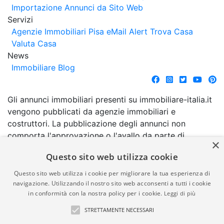
Importazione Annunci da Sito Web
Servizi
Agenzie Immobiliari Pisa
eMail Alert
Trova Casa
Valuta Casa
News
Immobiliare Blog
Gli annunci immobiliari presenti su immobiliare-italia.it
vengono pubblicati da agenzie immobiliari e
costruttori. La pubblicazione degli annunci non
comporta l'approvazione o l'avallo da parte di
×
immobiliare-italia.it nè implica alcuna forma di
Questo sito web utilizza cookie
garanzia da parte di quest'ultima. immobiliare-italia.it
quindi non è responsabile della veridicità, della
Questo sito web utilizza i cookie per migliorare la tua esperienza di
correttezza, della completezza, della normativa in
navigazione. Utilizzando il nostro sito web acconsenti a tutti i cookie
in conformità con la nostra policy per i cookie.
Leggi di più
materia di privacy e/o di alcun altro aspetto dei
suddetti annunci.
STRETTAMENTE NECESSARI