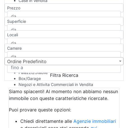
Case in Vendita
Qualsiasi
Prezzo
Appartamento
Casa indipendente
Superficie
Casa Semi-indipendente
Attico/Mansarda
Locali
Villa
Villetta a schiera
Camere
Rustico/Casale
Loft/Open space
Camera d'Albergo
Ordine Predefinito
Multiproprietà
Palazzo/Stabile
Filtra Ricerca
Box/Garage
Negozi e Attivita Commerciali in Vendita
Qualsiasi
Siamo spiacenti! Al momento non abbiamo nessun
Attività/Licenza Commerciale
immobile con queste caratteristiche ricercate.
Azienda Agricola
Bar/Ristorante
Puoi provare queste opzioni:
Bed & Breakfast
Albergo
Chiedi direttamente alle
Agenzie immobiliari
Laboratorio Artigianale