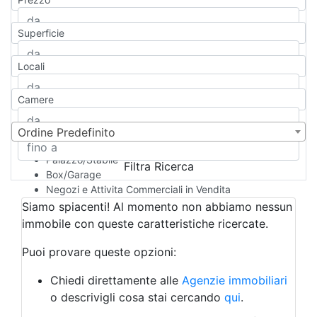
Appartamento
Casa indipendente
Superficie
Casa Semi-indipendente
Attico/Mansarda
Locali
Villa
Villetta a schiera
Camere
Rustico/Casale
Loft/Open space
Camera d'Albergo
Ordine Predefinito
Multiproprietà
Palazzo/Stabile
Filtra Ricerca
Box/Garage
Negozi e Attivita Commerciali in Vendita
Qualsiasi
Siamo spiacenti! Al momento non abbiamo nessun
Attività/Licenza Commerciale
immobile con queste caratteristiche ricercate.
Azienda Agricola
Bar/Ristorante
Puoi provare queste opzioni:
Bed & Breakfast
Albergo
Chiedi direttamente alle
Agenzie immobiliari
Laboratorio Artigianale
o descrivigli cosa stai cercando
qui
.
Negozio/locale commerciale