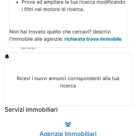
Prova ad ampliare la tua ricerca modificando
Agriturismo
i filtri nel motore di ricerca.
Magazzini
Capannoni
Uffici
Terreni in Vendita
Non hai trovato quello che cercavi?
descrivi
Qualsiasi
l'immobile alle agenzie:
richiesta trova immobile
Terreno edificabile
Terreno
Ricevi i nuovi annunci corrispondenti alla tua
ricerca
Attiva Email-Alert
Servizi immobiliari
Agenzie Immobiliari