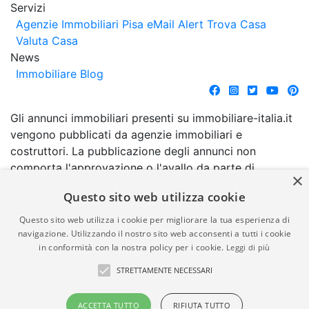
Servizi
Agenzie Immobiliari Pisa
eMail Alert
Trova Casa
Valuta Casa
News
Immobiliare Blog
Gli annunci immobiliari presenti su immobiliare-italia.it
vengono pubblicati da agenzie immobiliari e
costruttori. La pubblicazione degli annunci non
comporta l'approvazione o l'avallo da parte di
×
immobiliare-italia.it nè implica alcuna forma di
Questo sito web utilizza cookie
garanzia da parte di quest'ultima. immobiliare-italia.it
quindi non è responsabile della veridicità, della
Questo sito web utilizza i cookie per migliorare la tua esperienza di
correttezza, della completezza, della normativa in
navigazione. Utilizzando il nostro sito web acconsenti a tutti i cookie
in conformità con la nostra policy per i cookie.
Leggi di più
materia di privacy e/o di alcun altro aspetto dei
suddetti annunci.
STRETTAMENTE NECESSARI
© Copyright 2007 - 2026
Powered by
ACCETTA TUTTO
RIFIUTA TUTTO