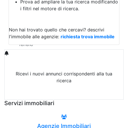
Prova ad ampliare la tua ricerca modificando
Agriturismo
i filtri nel motore di ricerca.
Magazzini
Capannoni
Uffici
Terreni in Vendita
Non hai trovato quello che cercavi?
descrivi
Qualsiasi
l'immobile alle agenzie:
richiesta trova immobile
Terreno edificabile
Terreno
Ricevi i nuovi annunci corrispondenti alla tua
ricerca
Attiva Email-Alert
Servizi immobiliari
Agenzie Immobiliari