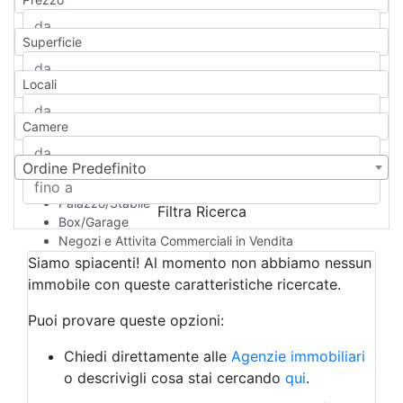
Appartamento
Casa indipendente
Superficie
Casa Semi-indipendente
Attico/Mansarda
Locali
Villa
Villetta a schiera
Camere
Rustico/Casale
Loft/Open space
Camera d'Albergo
Ordine Predefinito
Multiproprietà
Palazzo/Stabile
Filtra Ricerca
Box/Garage
Negozi e Attivita Commerciali in Vendita
Qualsiasi
Siamo spiacenti! Al momento non abbiamo nessun
Attività/Licenza Commerciale
immobile con queste caratteristiche ricercate.
Azienda Agricola
Bar/Ristorante
Puoi provare queste opzioni:
Bed & Breakfast
Albergo
Chiedi direttamente alle
Agenzie immobiliari
Laboratorio Artigianale
o descrivigli cosa stai cercando
qui
.
Negozio/locale commerciale