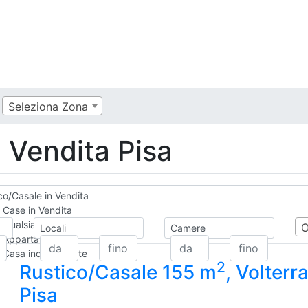
Seleziona Zona
 Vendita Pisa
co/Casale in Vendita
Case in Vendita
Qualsiasi
Locali
Camere
Appartamento
Casa indipendente
2
Rustico/Casale 155 m
, Volterra
Casa Semi-indipendente
Attico/Mansarda
Pisa
Villa