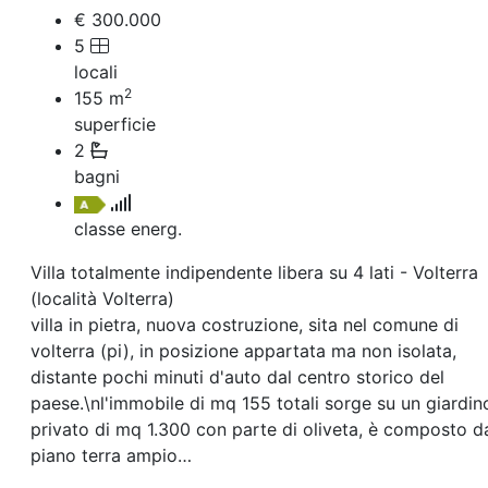
Villetta a schiera
€ 300.000
Rustico/Casale
5
Loft/Open space
locali
Camera d'Albergo
2
Multiproprietà
155
m
Palazzo/Stabile
superficie
Box/Garage
2
Negozi e Attivita Commerciali in Vendita
bagni
Qualsiasi
Attività/Licenza Commerciale
classe energ.
Azienda Agricola
Bar/Ristorante
Villa totalmente indipendente libera su 4 lati - Volterra
Bed & Breakfast
(località Volterra)
Albergo
villa in pietra, nuova costruzione, sita nel comune di
Laboratorio Artigianale
Negozio/locale commerciale
volterra (pi), in posizione appartata ma non isolata,
Agriturismo
distante pochi minuti d'auto dal centro storico del
Magazzini
paese.\nl'immobile di mq 155 totali sorge su un giardin
Capannoni
privato di mq 1.300 con parte di oliveta, è composto da
Uffici
piano terra ampio…
Terreni in Vendita
Qualsiasi