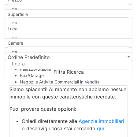
Appartamento
Casa indipendente
Superficie
Casa Semi-indipendente
Attico/Mansarda
Locali
Villa
Villetta a schiera
Camere
Rustico/Casale
Loft/Open space
Camera d'Albergo
Ordine Predefinito
Multiproprietà
Palazzo/Stabile
Filtra Ricerca
Box/Garage
Negozi e Attivita Commerciali in Vendita
Qualsiasi
Siamo spiacenti! Al momento non abbiamo nessun
Attività/Licenza Commerciale
immobile con queste caratteristiche ricercate.
Azienda Agricola
Bar/Ristorante
Puoi provare queste opzioni:
Bed & Breakfast
Albergo
Chiedi direttamente alle
Agenzie immobiliari
Laboratorio Artigianale
o descrivigli cosa stai cercando
qui
.
Negozio/locale commerciale