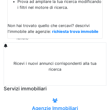
Prova ad ampliare la tua ricerca modificando
Agriturismo
i filtri nel motore di ricerca.
Magazzini
Capannoni
Uffici
Terreni in Vendita
Non hai trovato quello che cercavi?
descrivi
Qualsiasi
l'immobile alle agenzie:
richiesta trova immobile
Terreno edificabile
Terreno
Ricevi i nuovi annunci corrispondenti alla tua
ricerca
Attiva Email-Alert
Servizi immobiliari
Agenzie Immobiliari