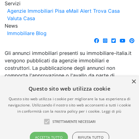
Servizi
Agenzie Immobiliari Pisa
eMail Alert
Trova Casa
Valuta Casa
News
Immobiliare Blog
Gli annunci immobiliari presenti su immobiliare-italia.it
vengono pubblicati da agenzie immobiliari e
costruttori. La pubblicazione degli annunci non
comporta l'approvazione o l'avallo da parte di
×
immobiliare-italia.it nè implica alcuna forma di
Questo sito web utilizza cookie
garanzia da parte di quest'ultima. immobiliare-italia.it
quindi non è responsabile della veridicità, della
Questo sito web utilizza i cookie per migliorare la tua esperienza di
correttezza, della completezza, della normativa in
navigazione. Utilizzando il nostro sito web acconsenti a tutti i cookie
in conformità con la nostra policy per i cookie.
Leggi di più
materia di privacy e/o di alcun altro aspetto dei
suddetti annunci.
STRETTAMENTE NECESSARI
© Copyright 2007 - 2026
Powered by
ACCETTA TUTTO
RIFIUTA TUTTO